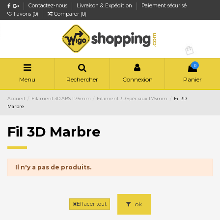
Contactez-nous
Livraison & Expédition
Paiement sécurisé
Favoris (
0
)
Comparer (
0
)
0
Menu
Rechercher
Connexion
Panier
Accueil
Filament 3D ABS 1.75mm
Filament 3D Spéciaux 1.75mm
Fil 3D
Marbre
Fil 3D Marbre
Il n'y a pas de produits.
ok
Effacer tout